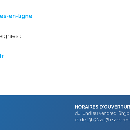
es-en-ligne
ignies :
fr
HORAIRES D’OUVERTU
du lundi au vendredi 8h30 
et de 13h30 à 17h sans re