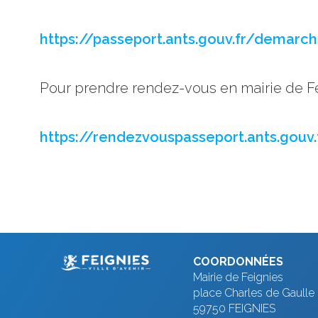
https://passeport.ants.gouv.fr/demarch
Pour prendre rendez-vous en mairie de Fe
https://rendezvouspasseport.ants.gouv.
COORDONNÉES
Mairie de Feignies
place Charles de Gaulle
59750 FEIGNIES