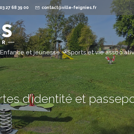
03 27 68 39 00
contact@ville-feignies.fr
Enfance et jeunesse
Sports et vie associati
tes d’identité et passep