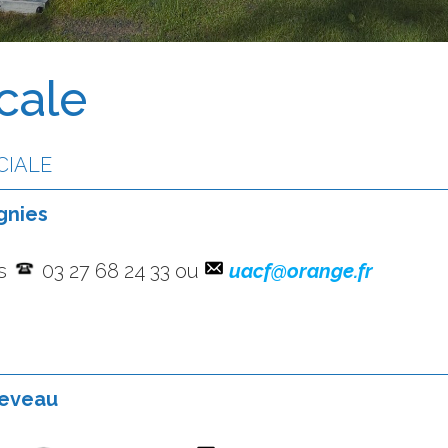
cale
CIALE
gnies
es
03 27 68 24 33 ou
u
a
c
f
@
o
r
a
n
g
e
.
f
r
Leveau