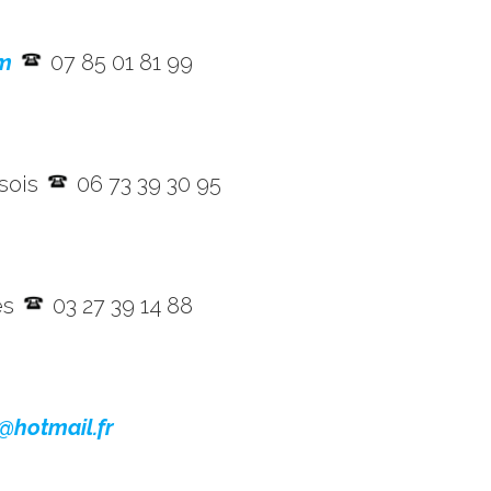
m
07 85 01 81 99
ssois
06 73 39 30 95
es
03 27 39 14 88
@hotmail.f
r