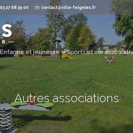
03 27 68 39 00
contact@ville-feignies.fr
Enfance et jeunesse
Sports et vie associati
Autres associations