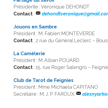
Partage du savoir
Présidente : Véronique DEHONDT
Contact
:
dehondtveronique@gmail.co
Jouons en Sambre
Président : M. Fabien MONTEVERDE
Contact
: 2 rue du Général Leclerc – Bou
La Camélerie
Président : M. Alban POUARD
Contact
: 15, rue Roger Salengro – Feigni
Club de Tarot de Feignies
Président : Mme Michaela CAPITANO
Secrétaire : M. J. P. FAROUX.
a
lexnyarko