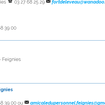
nies
03 27 68 25 29
fortdeleveau@wanadoo.
68 39 00
– Feignies
ignies
68 39 00 ou
amicaledupersonnel.feignies@gm