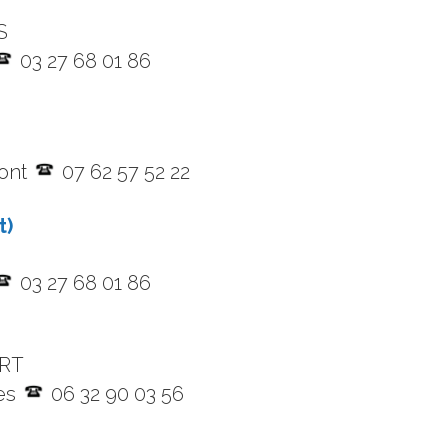
S
03 27 68 01 86
mont
07 62 57 52 22
t)
03 27 68 01 86
ERT
ies
06 32 90 03 56