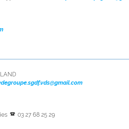
om
URLAND
edegroupe.sgdf.vds@gmail.com
nies
03 27 68 25 29