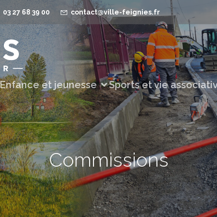
03 27 68 39 00
contact@ville-feignies.fr
Enfance et jeunesse
Sports et vie associati
Commissions