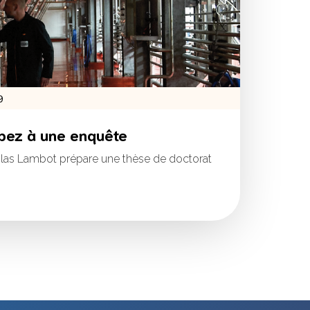
9
cipez à une enquête
colas Lambot prépare une thèse de doctorat