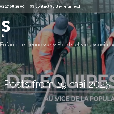
03 27 68 39 00
contact@ville-feignies.fr
Enfance et jeunesse
Sports et vie associati
Posts from 19 mai 2025