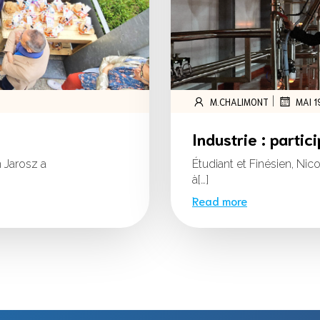
|
M.CHALIMONT
MAI 1
Industrie : parti
 Jarosz a
Étudiant et Finésien, Ni
à[…]
Read more