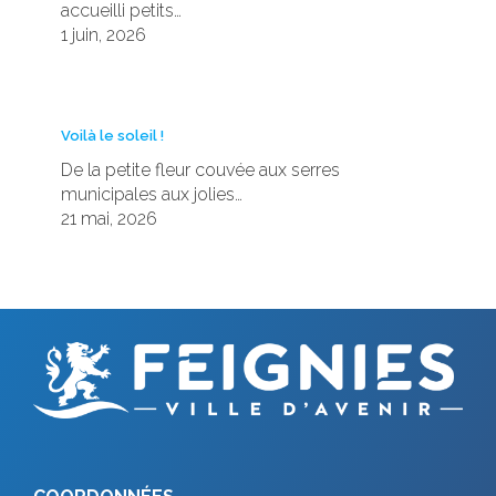
accueilli petits…
1 juin, 2026
Voilà le soleil !
De la petite fleur couvée aux serres
municipales aux jolies…
21 mai, 2026