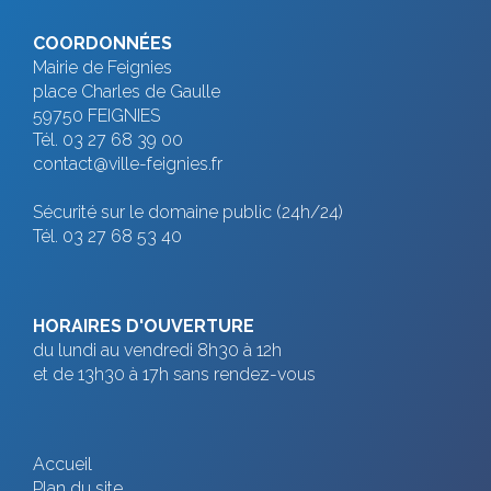
e
COORDONNÉES
v
Mairie de Feignies
place Charles de Gaulle
u
59750 FEIGNIES
Tél. 03 27 68 39 00
e
contact@ville-feignies.fr
s
Sécurité sur le domaine public (24h/24)
Tél. 03 27 68 53 40
É
v
HORAIRES D'OUVERTURE
è
du lundi au vendredi 8h30 à 12h
et de 13h30 à 17h sans rendez-vous
n
e
Accueil
Plan du site