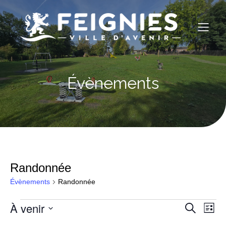
Évènements
Randonnée
Évènements
Randonnée
À venir
Évènements
N
R
R
L
e
S
i
c