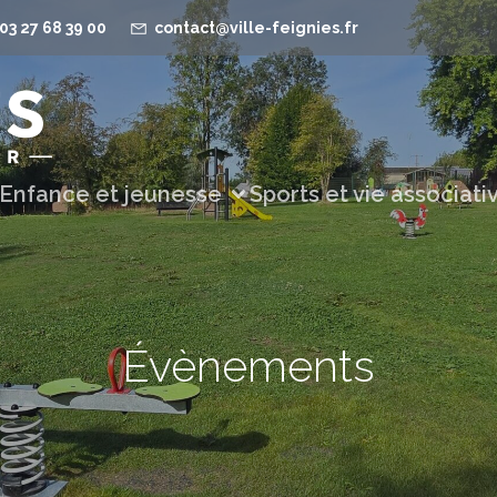
03 27 68 39 00
contact@ville-feignies.fr
Enfance et jeunesse
Sports et vie associati
Évènements