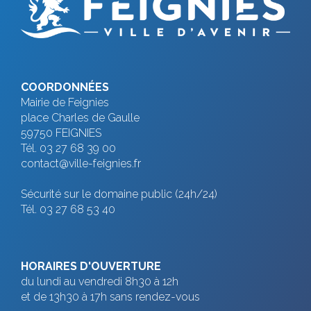
v
t
u
n
e
s
a
COORDONNÉES
É
Mairie de Feignies
v
v
place Charles de Gaulle
i
59750 FEIGNIES
è
Tél. 03 27 68 39 00
g
n
contact@ville-feignies.fr
e
a
Sécurité sur le domaine public (24h/24)
Tél. 03 27 68 53 40
m
t
e
i
n
HORAIRES D'OUVERTURE
t
du lundi au vendredi 8h30 à 12h
o
et de 13h30 à 17h sans rendez-vous