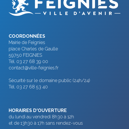
v
t
u
n
e
s
a
COORDONNÉES
É
Mairie de Feignies
v
v
place Charles de Gaulle
i
59750 FEIGNIES
è
Tél. 03 27 68 39 00
g
n
contact@ville-feignies.fr
e
a
Sécurité sur le domaine public (24h/24)
Tél. 03 27 68 53 40
m
t
e
i
n
HORAIRES D'OUVERTURE
t
du lundi au vendredi 8h30 à 12h
o
et de 13h30 à 17h sans rendez-vous