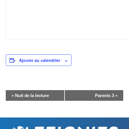
Ajouter au calendrier
N
«
Nuit de la lecture
Parents 3
»
a
v
i