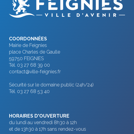
g
a
t
i
COORDONNÉES
o
Mairie de Feignies
place Charles de Gaulle
n
59750 FEIGNIES
É
Tél. 03 27 68 39 00
contact@ville-feignies.fr
v
Sécurité sur le domaine public (24h/24)
è
Tél. 03 27 68 53 40
n
e
m
HORAIRES D'OUVERTURE
du lundi au vendredi 8h30 à 12h
e
et de 13h30 à 17h sans rendez-vous