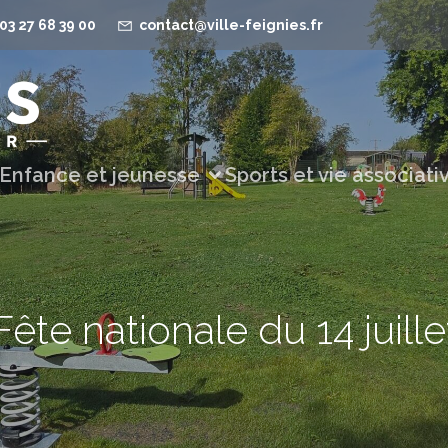
03 27 68 39 00
contact@ville-feignies.fr
Enfance et jeunesse
Sports et vie associati
Fête nationale du 14 juille