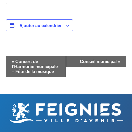
Ajouter au calendrier
N
«
Concert de
Conseil municipal
»
l’Harmonie municipale
a
– Fête de la musique
v
i
g
a
t
i