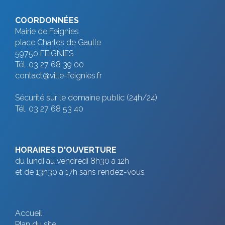
o
COORDONNÉES
n
Mairie de Feignies
place Charles de Gaulle
É
59750 FEIGNIES
v
Tél. 03 27 68 39 00
contact@ville-feignies.fr
è
Sécurité sur le domaine public (24h/24)
n
Tél. 03 27 68 53 40
e
m
e
HORAIRES D'OUVERTURE
du lundi au vendredi 8h30 à 12h
n
et de 13h30 à 17h sans rendez-vous
t
Accueil
Plan du site