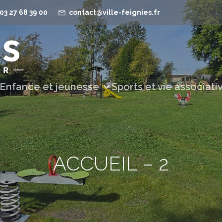
03 27 68 39 00
contact@ville-feignies.fr
Enfance et jeunesse
Sports et vie associati
ACCUEIL – 2